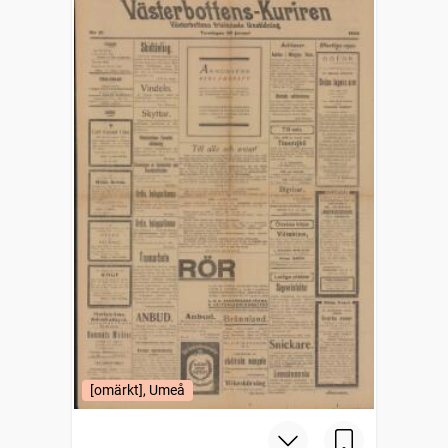
[omärkt], Umeå