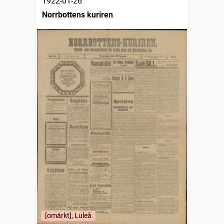
1922-01-26
Norrbottens kuriren
[omärkt], Luleå