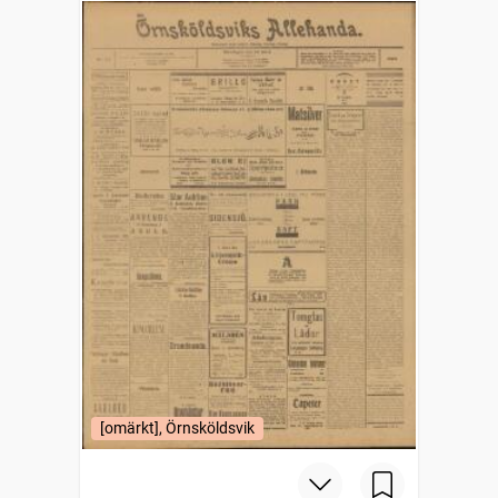
[omärkt], Örnsköldsvik