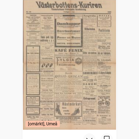
[omärkt], Umeå