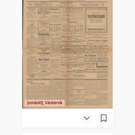
[omärkt], Västervik