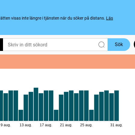
ten visas inte längre i tjänsten när du söker på distans.
Läs
Sök
9 aug.
13 aug.
17 aug.
21 aug.
25 aug.
31 aug.