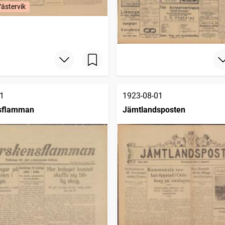
Västervik
1
1923-08-01
sflamman
Jämtlandsposten