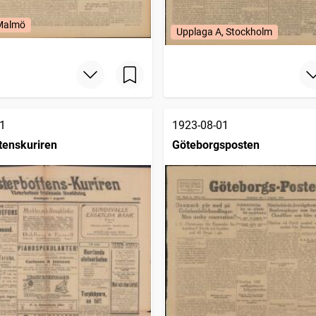
 Malmö
Upplaga A, Stockholm
1
1923-08-01
tenskuriren
Göteborgsposten