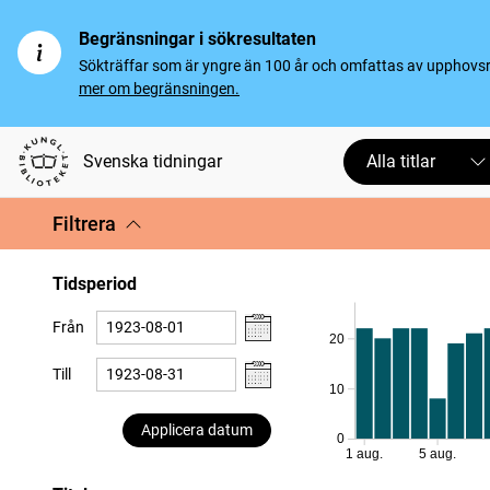
Begränsningar i sökresultaten
Sökträffar som är yngre än 100 år och omfattas av upphovsrät
mer om begränsningen.
Svenska tidningar
Alla titlar
Filtrera
Tidsperiod
Från
20
Till
10
Applicera datum
0
1 aug.
5 aug.