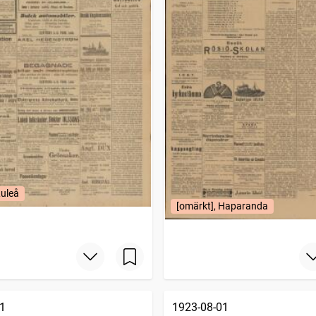
Luleå
[omärkt], Haparanda
1
1923-08-01