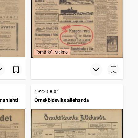
[omärkt], Malmö
1923-08-01
nanlehti
Örnsköldsviks allehanda