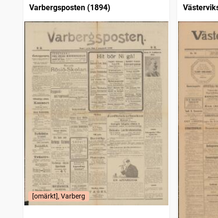
Varbergsposten (1894)
Västervik
[omärkt], Varberg