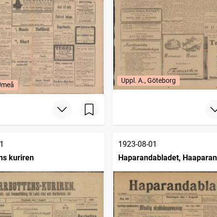
Uppl. A., Göteborg
 Umeå
1
1923-08-01
ns kuriren
Haparandabladet, Haaparan