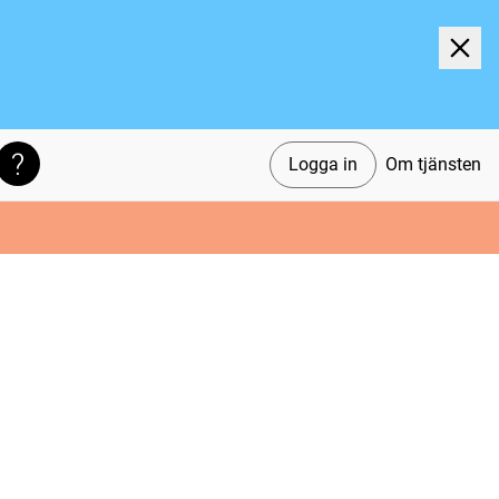
Logga in
Om tjänsten
Söktips