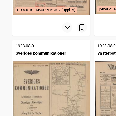
[omärkt],
STOCKHOLMSUPPLAGA. / (Uppl. A)
1923-08-01
1923-08-0
Sveriges kommunikationer
Västerbot