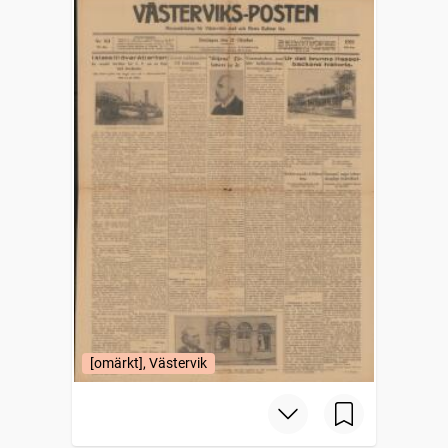
[omärkt], Västervik