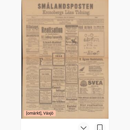
[omärkt], Växjö