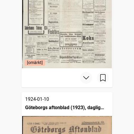
[omärkt]
1924-01-10
Göteborgs aftonblad (1923), daglig
tidning för Göteborgs stad och västra
Sverige