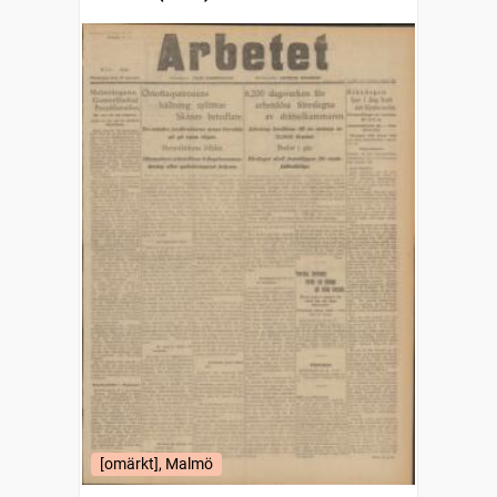
[omärkt], Malmö