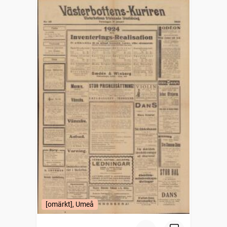
[omärkt], Umeå