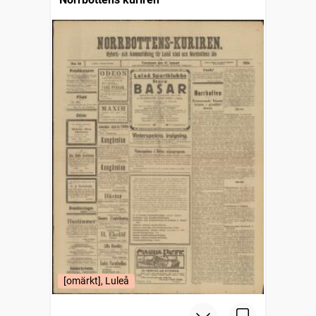
[omärkt], Luleå