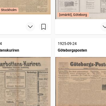
, Stockholm
[omärkt], Göteborg
4
1925-09-24
tenskuriren
Göteborgsposten