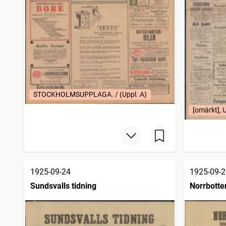
STOCKHOLMSUPPLAGA. / (Uppl. A)
[omärkt],
1925-09-24
1925-09-2
Sundsvalls tidning
Norrbotte