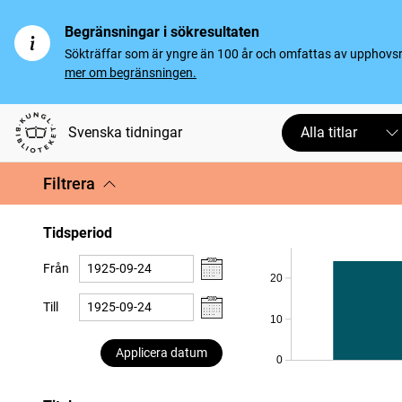
Begränsningar i sökresultaten
Sökträffar som är yngre än 100 år och omfattas av upphovsrät
mer om begränsningen.
Svenska tidningar
Alla titlar
Filtrera
Tidsperiod
Från
20
Till
10
Applicera datum
0