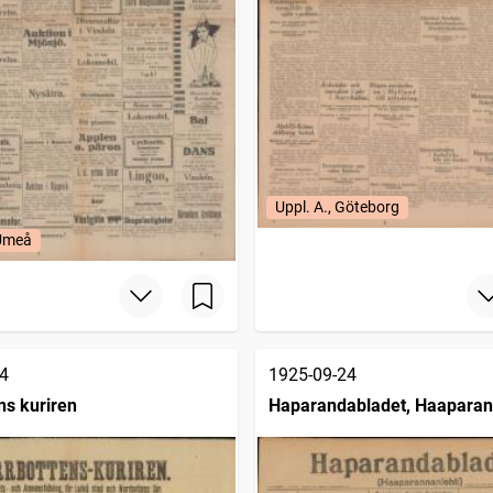
Uppl. A., Göteborg
 Umeå
4
1925-09-24
ns kuriren
Haparandabladet, Haaparan