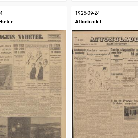
4
1925-09-24
yheter
Aftonbladet