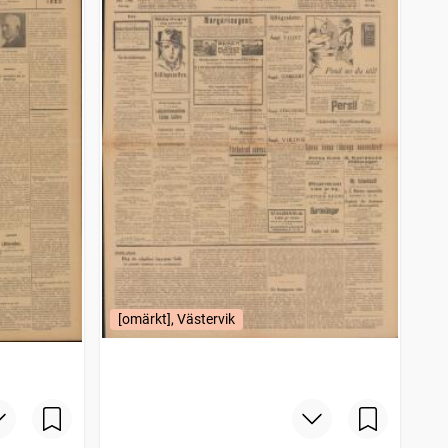
[omärkt], Västervik