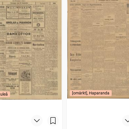
[omärkt], Haparanda
Luleå