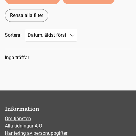
Rensa alla filter
Sortera:
Sökresultat
Inga träffar
Information
Om tjänsten
Alla tidningar A-Ö
Hantering av personuppgifter