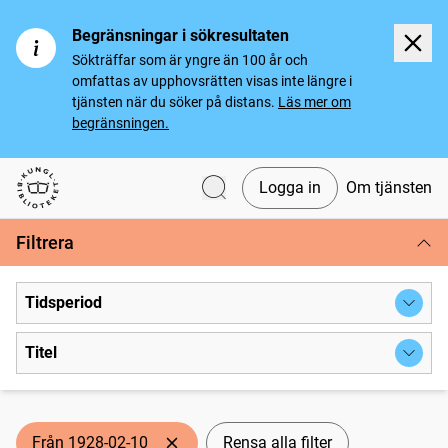
Begränsningar i sökresultaten
Sökträffar som är yngre än 100 år och
omfattas av upphovsrätten visas inte längre i
tjänsten när du söker på distans.
Läs mer om
begränsningen.
Logga in
Om tjänsten
Svenska tidningar
Filtrera
Tidsperiod
Titel
Från 1928-02-10
Rensa alla filter