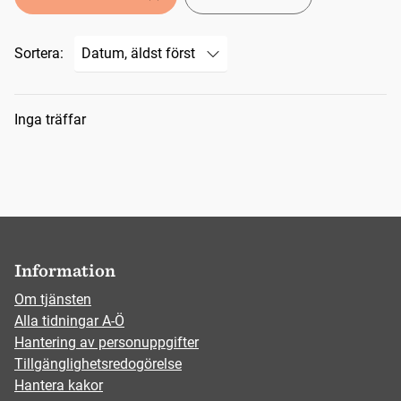
Sortera:
Sökresultat
Inga träffar
Information
Om tjänsten
Alla tidningar A-Ö
Hantering av personuppgifter
Tillgänglighetsredogörelse
Hantera kakor