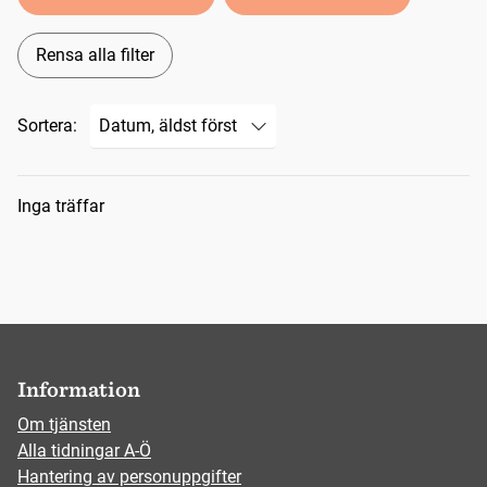
Rensa alla filter
Sortera:
Sökresultat
Inga träffar
Information
Om tjänsten
Alla tidningar A-Ö
Hantering av personuppgifter