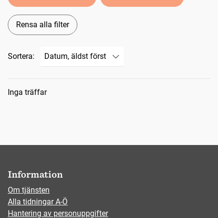
Rensa alla filter
Sortera:
Sökresultat
Inga träffar
Information
Om tjänsten
Alla tidningar A-Ö
Hantering av personuppgifter