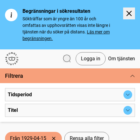
Begränsningar i sökresultaten
Sökträffar som är yngre än 100 år och
omfattas av upphovsrätten visas inte längre i
tjänsten när du söker på distans.
Läs mer om
begränsningen.
Logga in
Om tjänsten
Svenska tidningar
Filtrera
Tidsperiod
Titel
Från 1929-04-15
Rensa alla filter