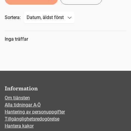
Sortera:
Sökresultat
Inga träffar
Information
Om tjänsten
Alla tidningar A-Ö
Hantering av personuppgifter
Tillgänglighetsredogörelse
Hantera kakor