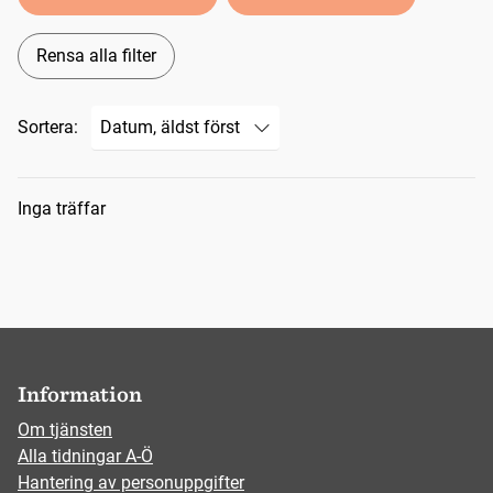
Rensa alla filter
Sortera:
Sökresultat
Inga träffar
Information
Om tjänsten
Alla tidningar A-Ö
Hantering av personuppgifter