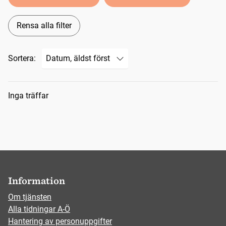
Rensa alla filter
Sortera:
Sökresultat
Inga träffar
Information
Om tjänsten
Alla tidningar A-Ö
Hantering av personuppgifter