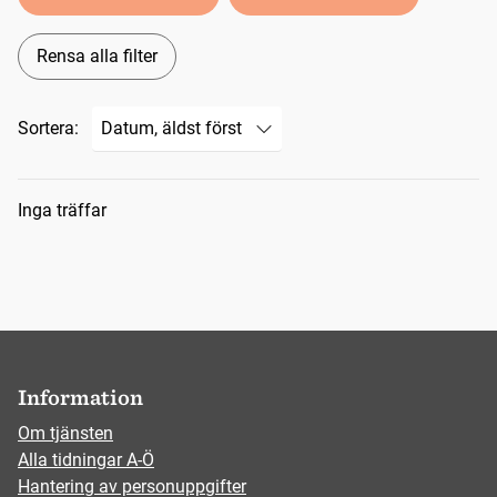
Rensa alla filter
Sortera:
Sökresultat
Inga träffar
Information
Om tjänsten
Alla tidningar A-Ö
Hantering av personuppgifter