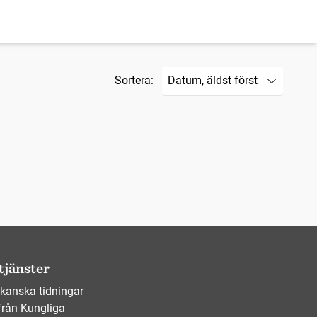
Sortera:
tjänster
kanska tidningar
från Kungliga