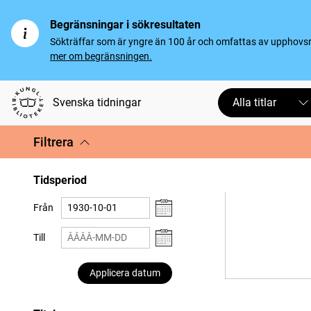
Begränsningar i sökresultaten
Sökträffar som är yngre än 100 år och omfattas av upphovsrät
mer om begränsningen.
Svenska tidningar
Alla titlar
Filtrera
Tidsperiod
Från
Till
Applicera datum