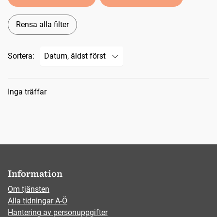
Rensa alla filter
Sortera:
Sökresultat
Inga träffar
Information
Om tjänsten
Alla tidningar A-Ö
Hantering av personuppgifter