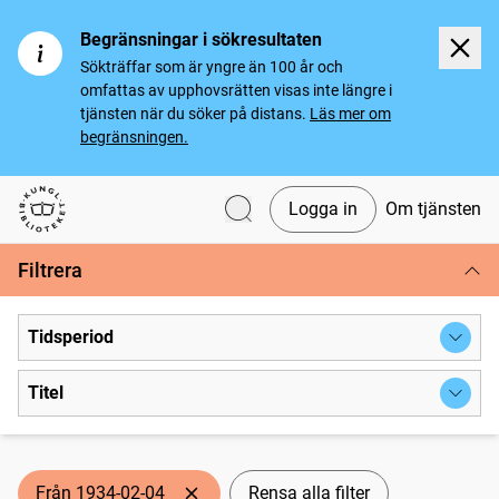
Begränsningar i sökresultaten
Sökträffar som är yngre än 100 år och
omfattas av upphovsrätten visas inte längre i
tjänsten när du söker på distans.
Läs mer om
begränsningen.
Logga in
Om tjänsten
Svenska tidningar
Filtrera
Tidsperiod
Titel
Från 1934-02-04
Rensa alla filter