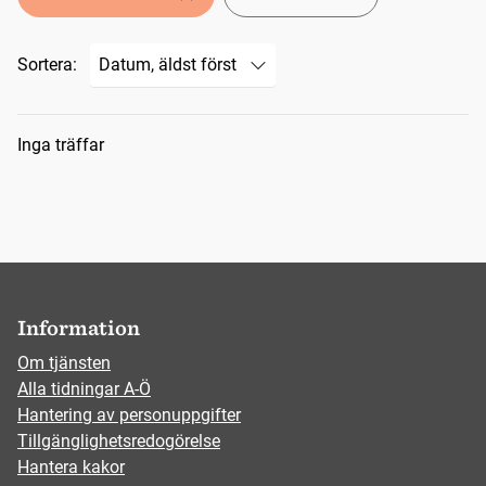
Sortera:
Sökresultat
Inga träffar
Information
Om tjänsten
Alla tidningar A-Ö
Hantering av personuppgifter
Tillgänglighetsredogörelse
Hantera kakor