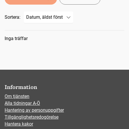
Sortera:
Sökresultat
Inga träffar
Information
Om tjänsten
Alla tidningar A-Ö
Hantering av personuppgifter
Tillgänglighetsredogörelse
Hantera kakor