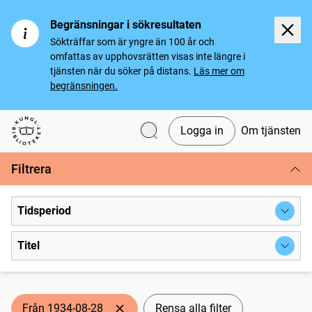
Begränsningar i sökresultaten
Sökträffar som är yngre än 100 år och
omfattas av upphovsrätten visas inte längre i
tjänsten när du söker på distans.
Läs mer om
begränsningen.
Logga in
Om tjänsten
Svenska tidningar
Filtrera
Tidsperiod
Titel
Från 1934-08-28
Rensa alla filter