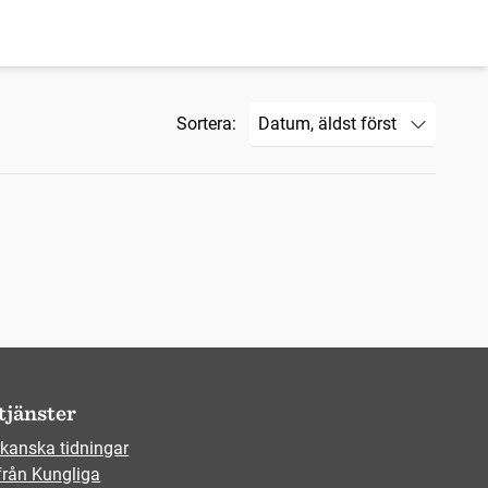
Sortera:
tjänster
kanska tidningar
från Kungliga