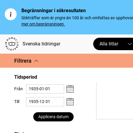
Begränsningar i sökresultaten
Sökträffar som är yngre än 100 år och omfattas av upphovsrät
mer om begränsningen.
Svenska tidningar
Alla titlar
Filtrera
Tidsperiod
Från
Till
Applicera datum