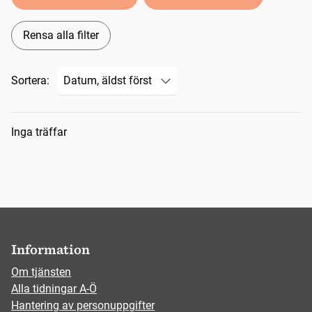
Rensa alla filter
Sortera:
Sökresultat
Inga träffar
Information
Om tjänsten
Alla tidningar A-Ö
Hantering av personuppgifter