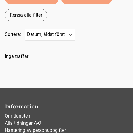
Rensa alla filter
Sortera:
Sökresultat
Inga träffar
Information
Om tjänsten
Alla tidningar A-Ö
Hantering av personuppgifter