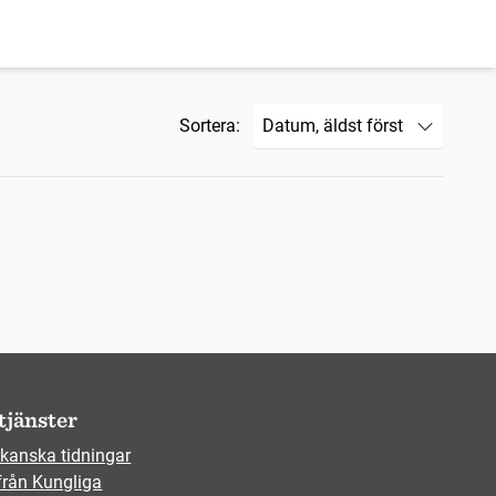
Sortera:
tjänster
kanska tidningar
från Kungliga