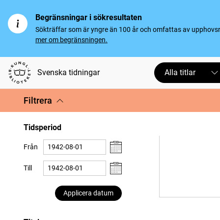
Begränsningar i sökresultaten
Sökträffar som är yngre än 100 år och omfattas av upphovsrät
mer om begränsningen.
Svenska tidningar
Alla titlar
Filtrera
Tidsperiod
Från
Till
Applicera datum