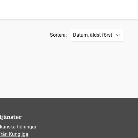
Sortera:
tjänster
kanska tidningar
från Kungliga