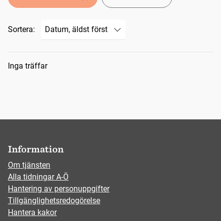
Sortera:
Sökresultat
Inga träffar
Information
Om tjänsten
Alla tidningar A-Ö
Hantering av personuppgifter
Tillgänglighetsredogörelse
Hantera kakor