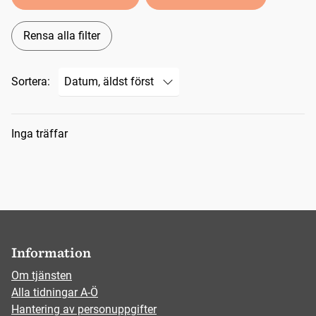
Rensa alla filter
Sortera:
Sökresultat
Inga träffar
Information
Om tjänsten
Alla tidningar A-Ö
Hantering av personuppgifter