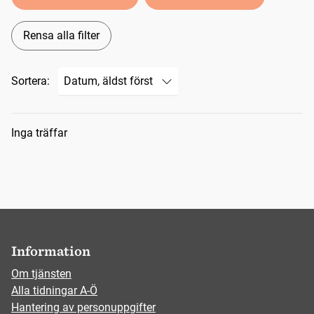
Rensa alla filter
Sortera:
Sökresultat
Inga träffar
Information
Om tjänsten
Alla tidningar A-Ö
Hantering av personuppgifter