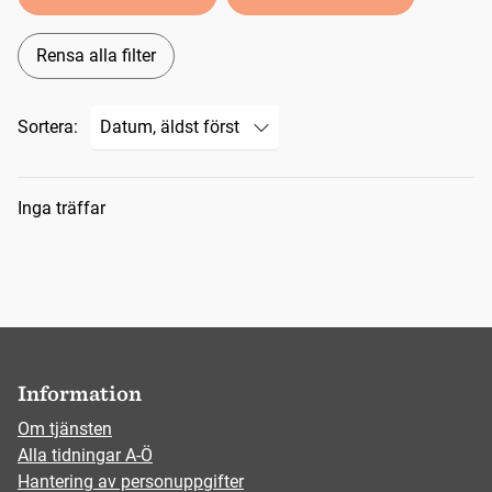
Rensa alla filter
Sortera:
Sökresultat
Inga träffar
Information
Om tjänsten
Alla tidningar A-Ö
Hantering av personuppgifter