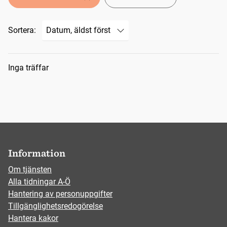
Sortera:
Sökresultat
Inga träffar
Information
Om tjänsten
Alla tidningar A-Ö
Hantering av personuppgifter
Tillgänglighetsredogörelse
Hantera kakor