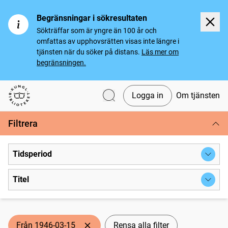
Begränsningar i sökresultaten
Sökträffar som är yngre än 100 år och
omfattas av upphovsrätten visas inte längre i
tjänsten när du söker på distans.
Läs mer om
begränsningen.
Logga in
Om tjänsten
Svenska tidningar
Filtrera
Tidsperiod
Titel
Från 1946-03-15
Rensa alla filter