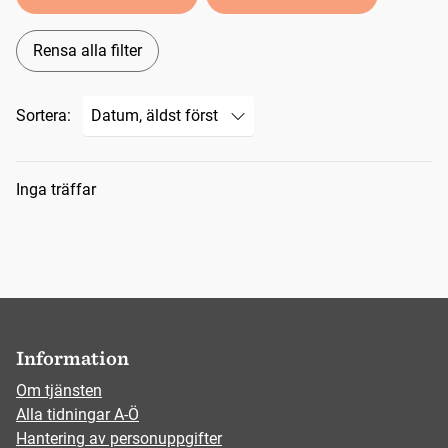
Rensa alla filter
Sortera:
Sökresultat
Inga träffar
Information
Om tjänsten
Alla tidningar A-Ö
Hantering av personuppgifter