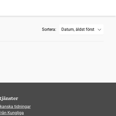
Sortera:
tjänster
kanska tidningar
från Kungliga