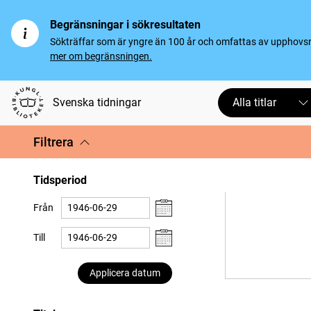
Begränsningar i sökresultaten
Sökträffar som är yngre än 100 år och omfattas av upphovsrät
mer om begränsningen.
Svenska tidningar
Alla titlar
Filtrera
Tidsperiod
Från
Till
Applicera datum