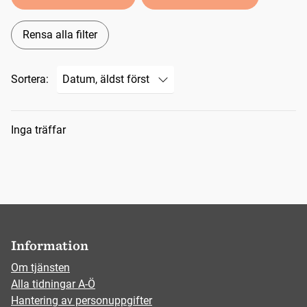
Rensa alla filter
Sortera:
Sökresultat
Inga träffar
Information
Om tjänsten
Alla tidningar A-Ö
Hantering av personuppgifter