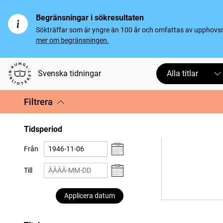
Begränsningar i sökresultaten
Sökträffar som är yngre än 100 år och omfattas av upphovsrät
mer om begränsningen.
Svenska tidningar
Alla titlar
Filtrera
Tidsperiod
Från
Till
Applicera datum