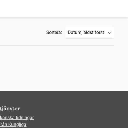
Sortera:
tjänster
kanska tidningar
från Kungliga