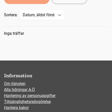
Sortera:
Sökresultat
Inga träffar
Information
Om tjänsten
Alla tidningar A-Ö
Hantering av personuppgifter
Tillgänglighetsredogörelse
Hantera kakor