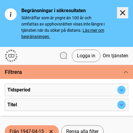
Begränsningar i sökresultaten
Sökträffar som är yngre än 100 år och
omfattas av upphovsrätten visas inte längre i
tjänsten när du söker på distans.
Läs mer om
begränsningen.
Logga in
Om tjänsten
Svenska tidningar
Filtrera
Tidsperiod
Titel
Från 1947-04-15
Rensa alla filter