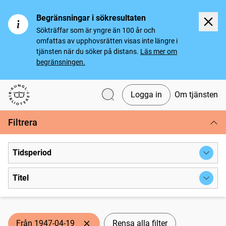
Begränsningar i sökresultaten
Sökträffar som är yngre än 100 år och
omfattas av upphovsrätten visas inte längre i
tjänsten när du söker på distans.
Läs mer om
begränsningen.
Logga in
Om tjänsten
Svenska tidningar
Filtrera
Tidsperiod
Titel
Från 1947-04-19
Rensa alla filter