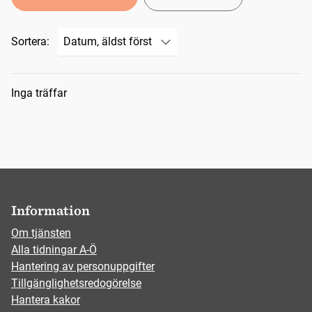
Sortera:
Sökresultat
Inga träffar
Information
Om tjänsten
Alla tidningar A-Ö
Hantering av personuppgifter
Tillgänglighetsredogörelse
Hantera kakor