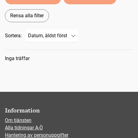
Rensa alla filter
Sortera:
Sökresultat
Inga träffar
Information
Om tjänsten
Alla tidningar A-Ö
Hantering av personuppgifter