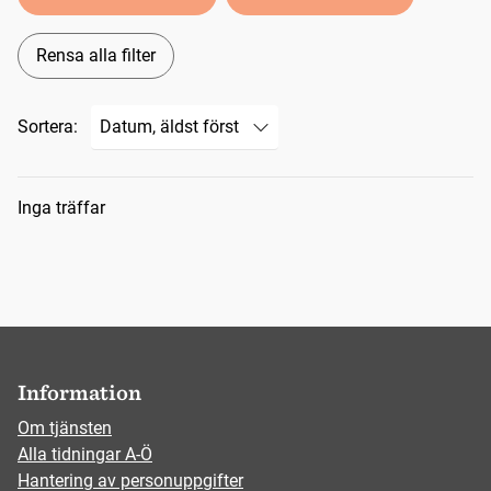
Rensa alla filter
Sortera:
Sökresultat
Inga träffar
Information
Om tjänsten
Alla tidningar A-Ö
Hantering av personuppgifter