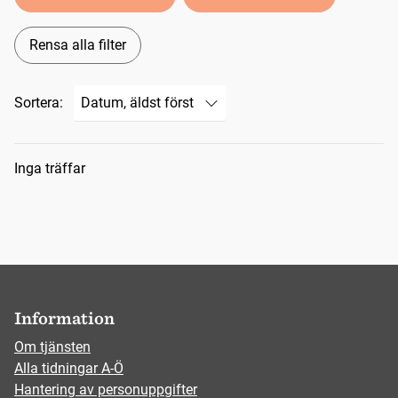
Rensa alla filter
Sortera:
Sökresultat
Inga träffar
Information
Om tjänsten
Alla tidningar A-Ö
Hantering av personuppgifter