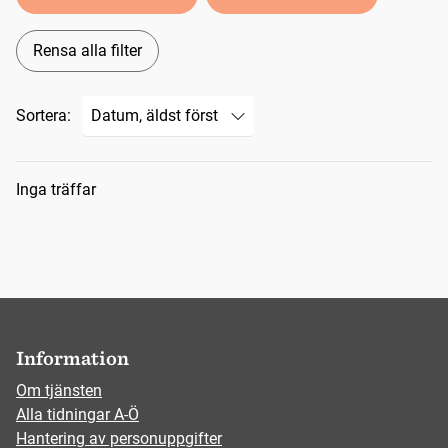
Rensa alla filter
Sortera:
Sökresultat
Inga träffar
Information
Om tjänsten
Alla tidningar A-Ö
Hantering av personuppgifter