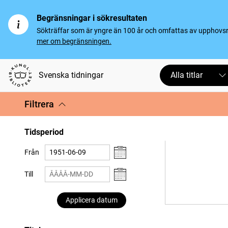
Begränsningar i sökresultaten
Sökträffar som är yngre än 100 år och omfattas av upphovsrät
mer om begränsningen.
Svenska tidningar
Alla titlar
Filtrera
Tidsperiod
Från
Till
Applicera datum