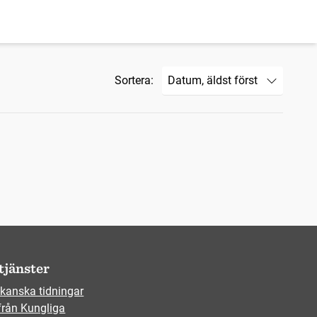
Sortera:
tjänster
kanska tidningar
från Kungliga