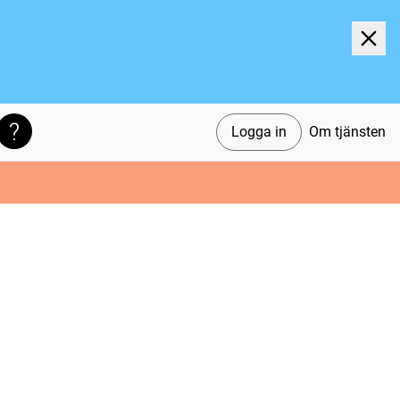
Logga in
Om tjänsten
Söktips