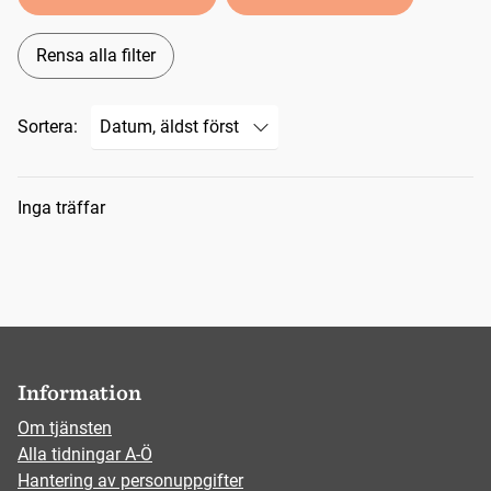
Rensa alla filter
Sortera:
Sökresultat
Inga träffar
Information
Om tjänsten
Alla tidningar A-Ö
Hantering av personuppgifter