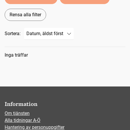
Rensa alla filter
Sortera:
Sökresultat
Inga träffar
Information
Om tjänsten
Alla tidningar A-Ö
Hantering av personuppgifter