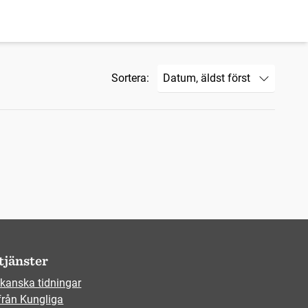
Sortera:
tjänster
kanska tidningar
från Kungliga