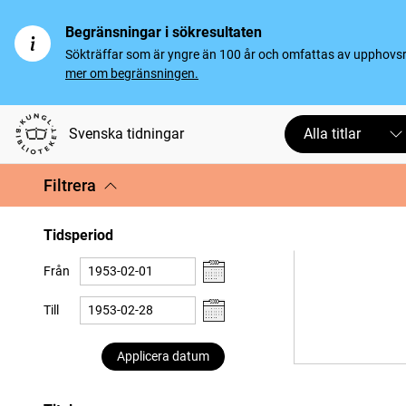
Begränsningar i sökresultaten
Sökträffar som är yngre än 100 år och omfattas av upphovsrät
mer om begränsningen.
Svenska tidningar
Alla titlar
Filtrera
Tidsperiod
Från
Till
Applicera datum