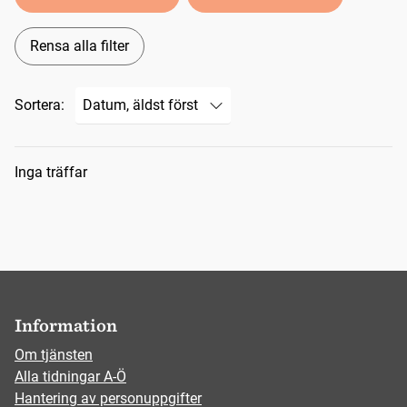
Rensa alla filter
Sortera:
Sökresultat
Inga träffar
Information
Om tjänsten
Alla tidningar A-Ö
Hantering av personuppgifter