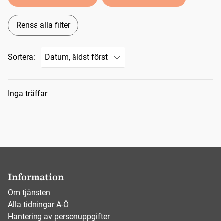
Rensa alla filter
Sortera:
Sökresultat
Inga träffar
Information
Om tjänsten
Alla tidningar A-Ö
Hantering av personuppgifter