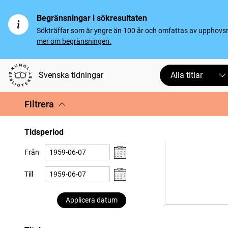
Begränsningar i sökresultaten
Sökträffar som är yngre än 100 år och omfattas av upphovsrät
mer om begränsningen.
Svenska tidningar
Alla titlar
Filtrera
Tidsperiod
Från
Till
Applicera datum