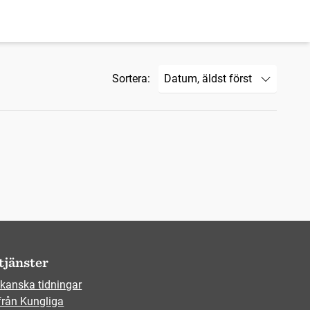
Sortera:
tjänster
kanska tidningar
från Kungliga