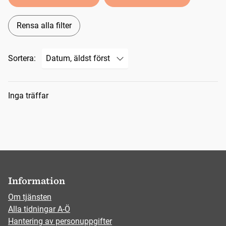
Rensa alla filter
Sortera:
Sökresultat
Inga träffar
Information
Om tjänsten
Alla tidningar A-Ö
Hantering av personuppgifter