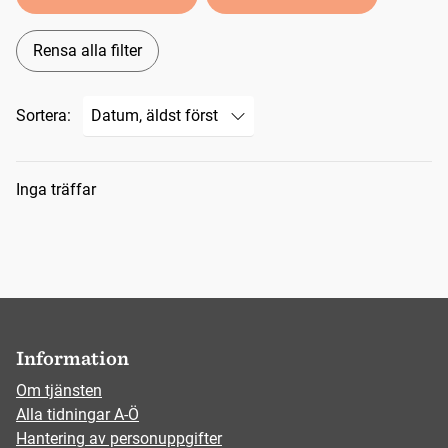
Rensa alla filter
Sortera:
Sökresultat
Inga träffar
Information
Om tjänsten
Alla tidningar A-Ö
Hantering av personuppgifter