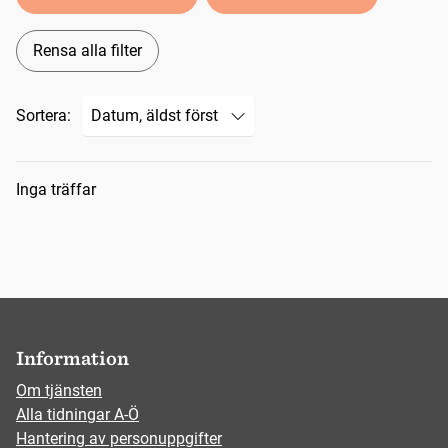
Rensa alla filter
Sortera:
Sökresultat
Inga träffar
Information
Om tjänsten
Alla tidningar A-Ö
Hantering av personuppgifter